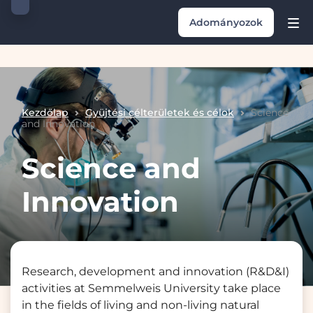
Adományozok
Kezdőlap
Gyüjtési célterületek és célok
Science
and Innovation
Science and
Innovation
Research, development and innovation (R&D&I)
activities at Semmelweis University take place
in the fields of living and non-living natural