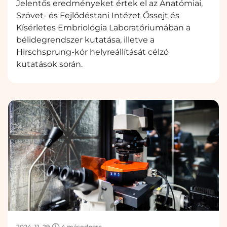
Jelentős eredményeket értek el az Anatómiai,
Szövet- és Fejlődéstani Intézet Őssejt és
Kísérletes Embriológia Laboratóriumában a
bélidegrendszer kutatása, illetve a
Hirschsprung-kór helyreállítását célzó
kutatások során.
2024. 11. 29.
4 másodperc