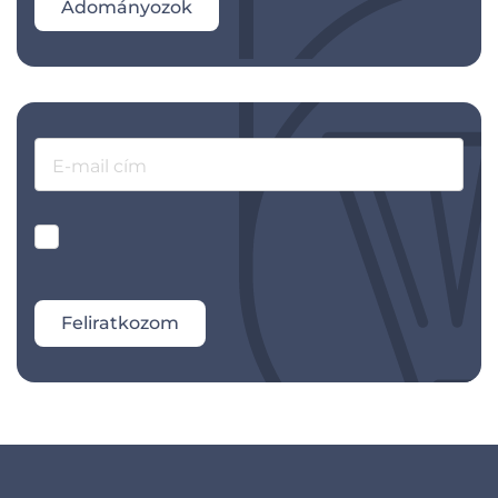
Adományozok
E-mail cím
Feliratkozom