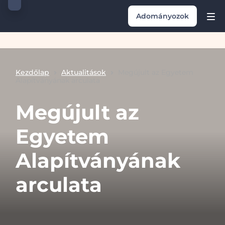
Adományozok
Kezdőlap
Aktualitások
Megújult az Egyetem
Alapítványának arculata
Megújult az
Egyetem
Alapítványának
arculata