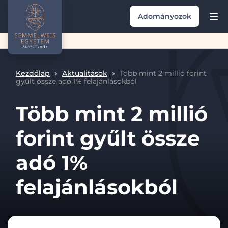
Adományozok
Kezdőlap
Aktualitások
Több mint 2 millió forint
gyűlt össze adó 1% felajánlásokból
Több mint 2 millió
forint gyűlt össze
adó 1%
felajánlásokból