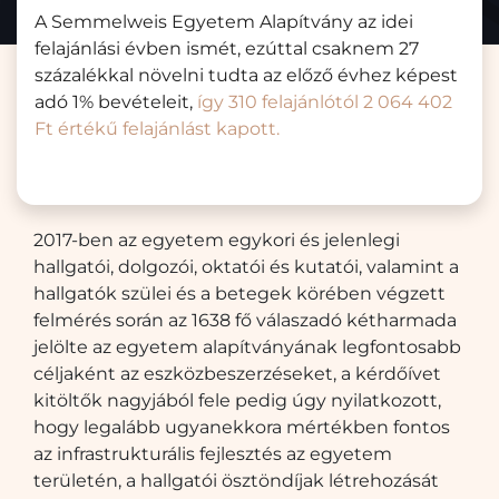
A Semmelweis Egyetem Alapítvány az idei
felajánlási évben ismét, ezúttal csaknem 27
százalékkal növelni tudta az előző évhez képest
adó 1% bevételeit,
így 310 felajánlótól 2 064 402
Ft értékű felajánlást kapott.
2017-ben az egyetem egykori és jelenlegi
hallgatói, dolgozói, oktatói és kutatói, valamint a
hallgatók szülei és a betegek körében végzett
felmérés során az 1638 fő válaszadó kétharmada
jelölte az egyetem alapítványának legfontosabb
céljaként az eszközbeszerzéseket, a kérdőívet
kitöltők nagyjából fele pedig úgy nyilatkozott,
hogy legalább ugyanekkora mértékben fontos
az infrastrukturális fejlesztés az egyetem
területén, a hallgatói ösztöndíjak létrehozását