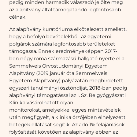
pedig minden harmadik válaszadó jelölte meg
az alapítvány által támogatandó legfontosabb
célnak.
Az alapítvány kuratóriuma elkötelezett amellett,
hogy a befolyó bevételekből az egyetemi
polgárok számára legfontosabb területeket
támogassa. Ennek eredményeképpen 2017-
ben négy roma származású hallgató nyerte el a
Semmelweis Orvostudományi Egyetem
Alapítvány (2019 január óta Semmelweis
Egyetem Alapítvány) pályázatán meghirdetett
egyszeri tanulmányi ösztöndíjat, 2018-ban pedig
alapítványi támogatással az I. Sz. Belgyógyászati
Klinika vásárolhatott olyan
monitorokat, amelyekkel egyes mintavételek
után megfigyelt, a klinika őrzőjében elhelyezett
betegek ellátását segítik. Az adó 1% felajánlások
folyósítását követően az alapítvány ebben az