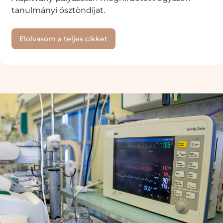
tanulmányi ösztöndíjat.
Elolvasom a teljes cikket