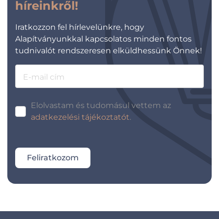
híreinkről!
Iratkozzon fel hírlevelünkre, hogy
Alapítványunkkal kapcsolatos minden fontos
tudnivalót rendszeresen elküldhessünk Önnek!
E-mail cím
Elolvastam és tudomásul vettem az
adatkezelési tájékoztatót
.
Feliratkozom