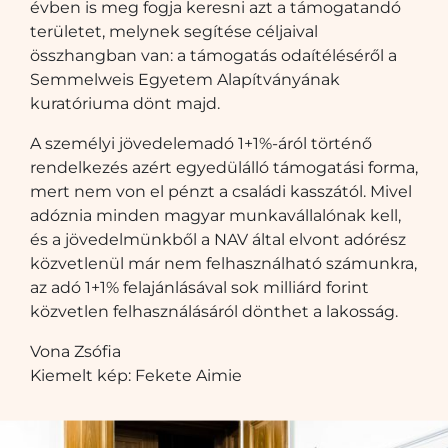
évben is meg fogja keresni azt a támogatandó
területet, melynek segítése céljaival
összhangban van: a támogatás odaítéléséről a
Semmelweis Egyetem Alapítványának
kuratóriuma dönt majd.
A személyi jövedelemadó 1+1%-áról történő
rendelkezés azért egyedülálló támogatási forma,
mert nem von el pénzt a családi kasszától. Mivel
adóznia minden magyar munkavállalónak kell,
és a jövedelmünkből a NAV által elvont adórész
közvetlenül már nem felhasználható számunkra,
az adó 1+1% felajánlásával sok milliárd forint
közvetlen felhasználásáról dönthet a lakosság.
Vona Zsófia
Kiemelt kép: Fekete Aimie