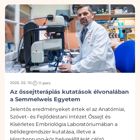
2025. 02. 10.
11 perc
Az őssejtterápiás kutatások élvonalában
a Semmelweis Egyetem
Jelentős eredményeket értek el az Anatómiai,
Szövet- és Fejlődéstani Intézet Őssejt és
Kísérletes Embriológia Laboratóriumában a
bélidegrendszer kutatása, illetve a
Hirschsprung-kór helyreállítását célzó