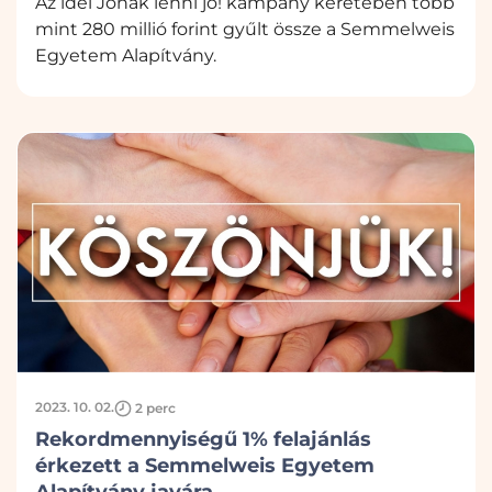
Az idei Jónak lenni jó! kampány keretében több
mint 280 millió forint gyűlt össze a Semmelweis
Egyetem Alapítvány.
2023. 10. 02.
2 perc
Rekordmennyiségű 1% felajánlás
érkezett a Semmelweis Egyetem
Alapítvány javára