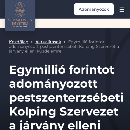
Adományozok
Kezdőlap
Aktualitások
Egymillió forintot
adományozott pestszenterzsébeti Kolping Szervezet a
járvány elleni kÜzdelemre
Egymillió forintot
adományozott
pestszenterzsébeti
Kolping Szervezet
a járvány elleni