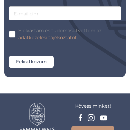
E-mail cím
Elolvastam és tudomásul vettem az
adatkezelési tájékoztatót
.
Feliratkozom
Kövess minket!