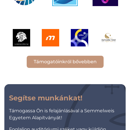
Támogatóinkról bővebben
Segítse munkánkat!
Támogassa Ön is felajánlásával a Semmelweis
Egyetem Alapítványát!
Foglaljon auditóriumi széket vagy küldjön