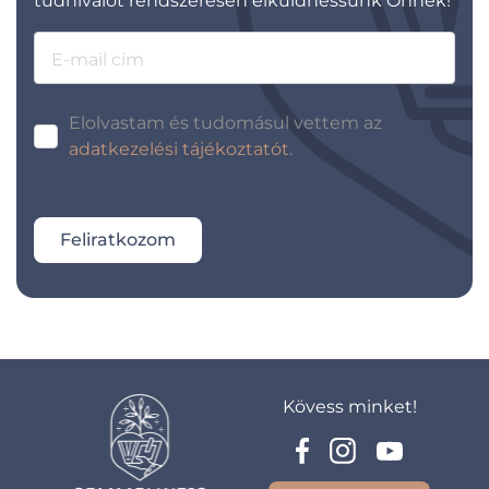
tudnivalót rendszeresen elküldhessünk Önnek!
E-mail cím
Elolvastam és tudomásul vettem az
adatkezelési tájékoztatót
.
Feliratkozom
Kövess minket!