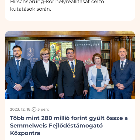
Hirschsprung-kór helyreállítását célzó
kutatások során.
2023. 12. 18.
5 perc
Több mint 280 millió forint gyűlt össze a
Semmelweis Fejlődéstámogató
Központra