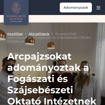
Adományozok
Kezdőlap
Aktualitások
Arcpajzsokat
adományoztak a Fogászati és Szájsebészeti Oktató
Intézetnek
Arcpajzsokat
adományoztak a
Fogászati és
Szájsebészeti
Oktató Intézetnek