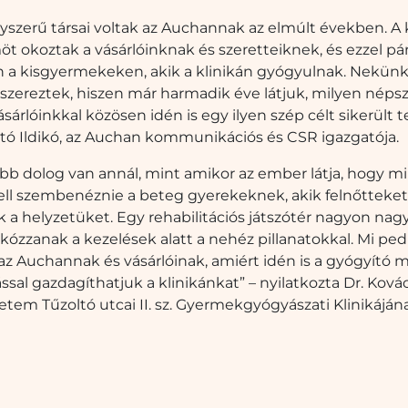
agyszerű társai voltak az Auchannak az elmúlt években. A
öt okoztak a vásárlóinknak és szeretteiknek, és ezzel 
n a kisgyermekeken, akik a klinikán gyógyulnak. Nekünk
 szereztek, hiszen már harmadik éve látjuk, milyen néps
sárlóinkkal közösen idén is egy ilyen szép célt sikerült t
ó Ildikó, az Auchan kommunikációs és CSR igazgatója.
óbb dolog van annál, mint amikor az ember látja, hogy m
ll szembenéznie a beteg gyerekeknek, akik felnőttek
ik a helyzetüket. Egy rehabilitációs játszótér nagyon na
kózzanak a kezelések alatt a nehéz pillanatokkal. Mi pe
z Auchannak és vásárlóinak, amiért idén is a gyógyító m
ssal gazdagíthatjuk a klinikánkat” – nyilatkozta Dr. Ková
m Tűzoltó utcai II. sz. Gyermekgyógyászati Klinikájána