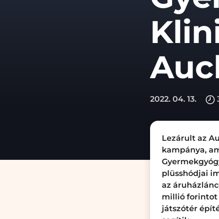
Klin
Auc
2022. 04. 13.
Lezárult az A
kampánya, ame
Gyermekgyógyá
plüsshódjai i
az áruházláncc
millió forinto
játszótér épít