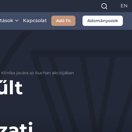
EN
itások
Kapcsolat
Adó 1%
Adományozok
i Klinika javára az Auchan akciójában
űlt
ati