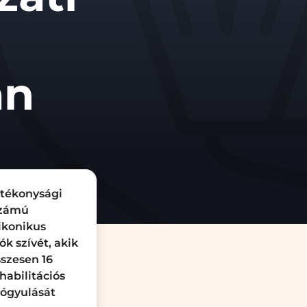
an
ótékonysági
számú
ikonikus
 szívét, akik
sszesen 16
habilitációs
yógyulását