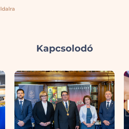
ldalra
Kapcsolodó