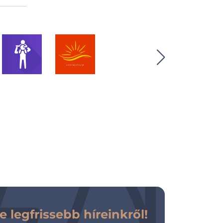
 legfrissebb híreinkről!