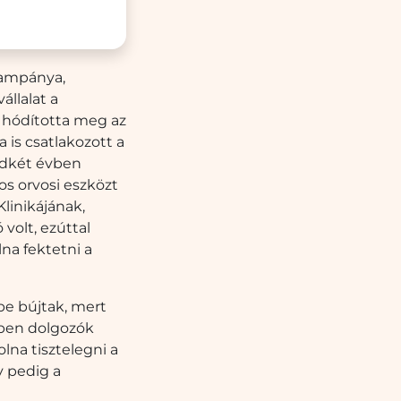
kampánya,
állalat a
n hódította meg az
 is csatlakozott a
ndkét évben
os orvosi eszközt
linikájának,
volt, ezúttal
na fektetni a
be bújtak, mert
yben dolgozók
lna tisztelegni a
y pedig a