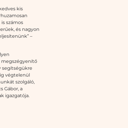
 kedves kis
párhuzamosan
 is számos
zerűek, és nagyon
eljesítenünk” –
ilyen
et megszégyenítő
gy segítségükre
dig végtelenül
unkát szolgáló,
cs Gábor, a
k igazgatója.