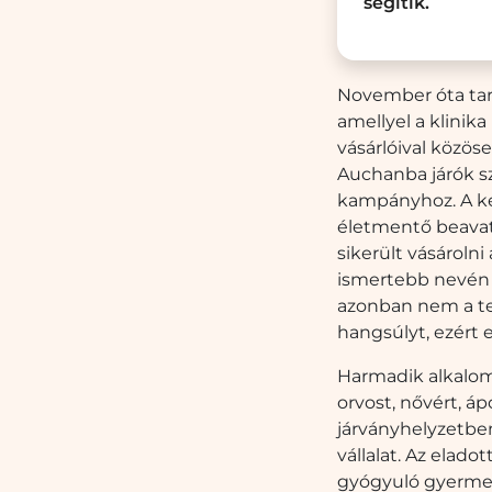
segítik.
November óta tar
amellyel a klinika
vásárlóival közös
Auchanba járók szí
kampányhoz. A ke
életmentő beavatk
sikerült vásárol
ismertebb nevén a
azonban nem a tes
hangsúlyt, ezért e
Harmadik alkalom
orvost, nővért, á
járványhelyzetben
vállalat. Az elado
gyógyuló gyermeke