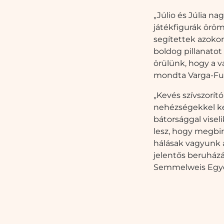
„Júlio és Júlia n
játékfigurák öröm
segítettek azoko
boldog pillanatot
örülünk, hogy a vá
mondta Varga-Fut
„Kevés szívszorít
nehézségekkel ke
bátorsággal visel
lesz, hogy megbir
hálásak vagyunk a
jelentős beruházá
Semmelweis Egyete