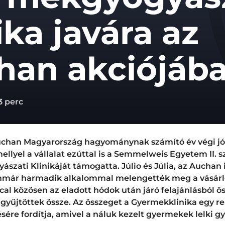
ika javára az
han akciójáb
3 perc
uchan Magyarország hagyománynak számító év végi j
llyel a vállalat ezúttal is a Semmelweis Egyetem II. 
szati Klinikáját támogatta. Júlio és Júlia, az Auchan 
mmár harmadik alkalommal melengették meg a vásárlók
al közösen az eladott hódok után járó felajánlásból ö
t gyűjtöttek össze. Az összeget a Gyermekklinika egy re
ésére fordítja, amivel a náluk kezelt gyermekek lelki g