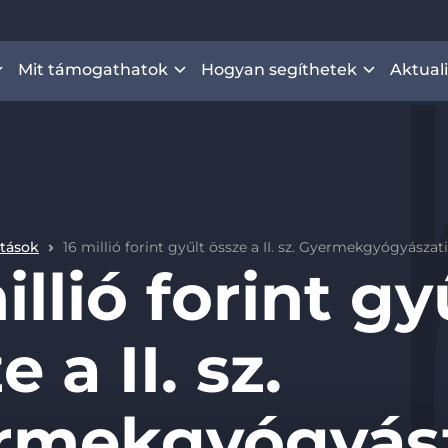
Mit támogathatok
Hogyan segíthetek
Aktual
itások
16 millió forint gyűlt össze a II. sz. Gyermekgyógyászat
illió forint gy
 a II. sz.
rmekgyógyász