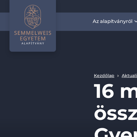
Az alapítványról
Kezdőlap
Aktual
16 m
össze
Gye