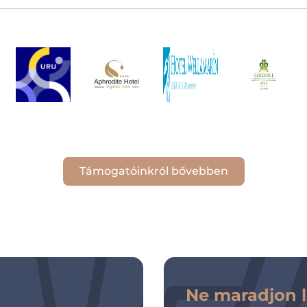
Támogatóinkról bővebben
Ne maradjon le