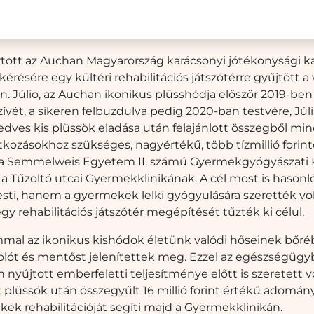
tott az Auchan Magyarország karácsonyi jótékonysági 
 kérésére egy kültéri rehabilitációs játszótérre gyűjtött a v
en. Júlio, az Auchan ikonikus plüsshódja először 2019-be
vét, a sikeren felbuzdulva pedig 2020-ban testvére, Júlia
dves kis plüssök eladása után felajánlott összegből mi
ozásokhoz szükséges, nagyértékű, több tízmillió forint
ni a Semmelweis Egyetem II. számú Gyermekgyógyászati K
 Tűzoltó utcai Gyermekklinikának. A cél most is hasonló 
ti, hanem a gyermekek lelki gyógyulására szerették vol
gy rehabilitációs játszótér megépítését tűzték ki célul.
mal az ikonikus kishódok életünk valódi hőseinek bőré
polót és mentőst jelenítettek meg. Ezzel az egészségüg
 nyújtott emberfeletti teljesítménye előtt is szeretett vo
tt plüssök után összegyűlt 16 millió forint értékű adomán
k rehabilitációját segíti majd a Gyermekklinikán.